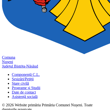
Comuna
Nușeni
Județul Bistrița-Năsăud
Componență C.L.
Sesizări/Petiții
Stare civilă
Programe și Studii
Date de contact
Asistență socială
© 2026 Website primăria Primăria Comunei Nușeni. Toate
drepturile rezervate.