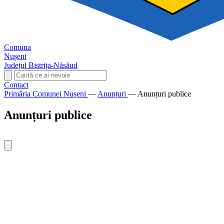
Comuna
Nușeni
Județul Bistrița-Năsăud
Contact
Primăria Comunei Nușeni
—
Anunțuri
—
Anunțuri publice
Anunțuri publice